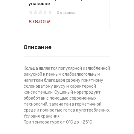
упаковке
0 отзывов
878
878.00 ₽
Описание
Кольца является популярной излюбленной
закуской к пенным слабоалкогольным
напиткам благодаря своему приятному
солоноватому вкусу и характерной
консистенции. Сушеный морепродукт
обработан с помощью современных
технологий, запечатан в герметичной
среде и полностью готов к употреблению.
Условия хранения
При температуре от 0`С до +25`С