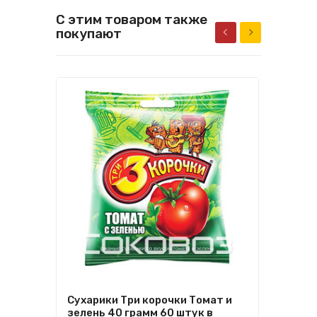
С этим товаром также
покупают
Сухарики Три корочки Томат и
Сух
зелень 40 грамм 60 штук в
гра