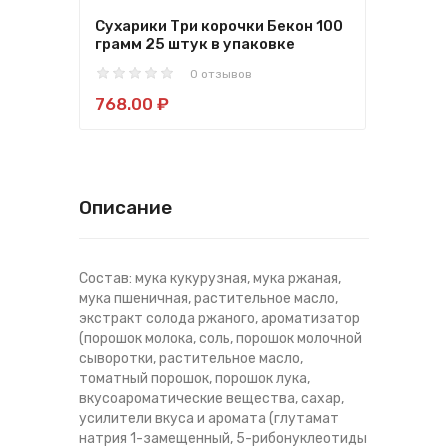
Сухарики Три корочки Бекон 100
Сух
грамм 25 штук в упаковке
100 
0 отзывов
768.00 ₽
845
Описание
Состав: мука кукурузная, мука ржаная,
мука пшеничная, растительное масло,
экстракт солода ржаного, ароматизатор
(порошок молока, соль, порошок молочной
сыворотки, растительное масло,
томатный порошок, порошок лука,
вкусоароматические вещества, сахар,
усилители вкуса и аромата (глутамат
натрия 1-замещенный, 5-рибонуклеотиды