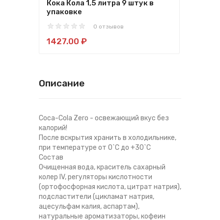
Кока Кола 1,5 литра 9 штук в
Кока
упаковке
шту
0 отзывов
1427.00 ₽
253
Описание
Coca-Cola Zero - освежающий вкус без
калорий!
После вскрытия хранить в холодильнике,
при температуре от 0`С до +30`С
Состав
Очищенная вода, краситель сахарный
колер IV, регуляторы кислотности
(ортофосфорная кислота, цитрат натрия),
подсластители (цикламат натрия,
ацесульфам калия, аспартам),
натуральные ароматизаторы, кофеин