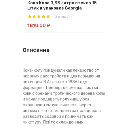
Кока Кола 0,33 литра стекло 15
Фант
штук в упаковке Georgia
штук
0 отзывов
1810.00 ₽
181
Описание
Кока-колу придумали как лекарство от
нервных расстройств и для повышения
потенции. В Атланте в 1886 году
фармацевт Пембертон смешал листья
коки с орехами тропического дерева колы
и начал продавать получившуюся
странную темную жидкость через
автомат — этот концентрат следовало
разводить содовой и принимать как
микстуру. Пейте охлажденным.