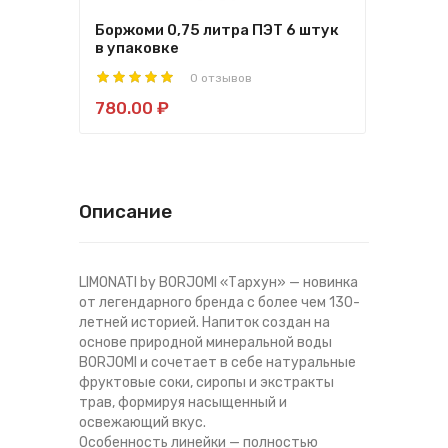
Боржоми 0,75 литра ПЭТ 6 штук
Борж
в упаковке
упа
0 отзывов
780.00 ₽
109
Описание
LIMONATI by BORJOMI «Тархун» — новинка
от легендарного бренда с более чем 130-
летней историей. Напиток создан на
основе природной минеральной воды
BORJOMI и сочетает в себе натуральные
фруктовые соки, сиропы и экстракты
трав, формируя насыщенный и
освежающий вкус.
Особенность линейки — полностью