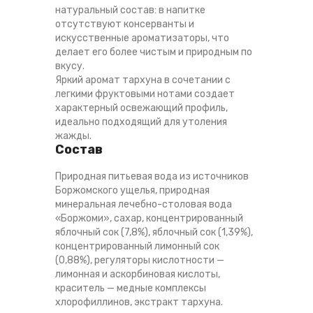
натуральный состав: в напитке
отсутствуют консерванты и
искусственные ароматизаторы, что
делает его более чистым и природным по
вкусу.
Яркий аромат тархуна в сочетании с
легкими фруктовыми нотами создает
характерный освежающий профиль,
идеально подходящий для утоления
жажды.
Состав
Природная питьевая вода из источников
Боржомского ущелья, природная
минеральная лечебно-столовая вода
«Боржоми», сахар, концентрированный
яблочный сок (7,8%), яблочный сок (1,39%),
концентрированный лимонный сок
(0,88%), регуляторы кислотности —
лимонная и аскорбиновая кислоты,
краситель — медные комплексы
хлорофиллинов, экстракт тархуна.